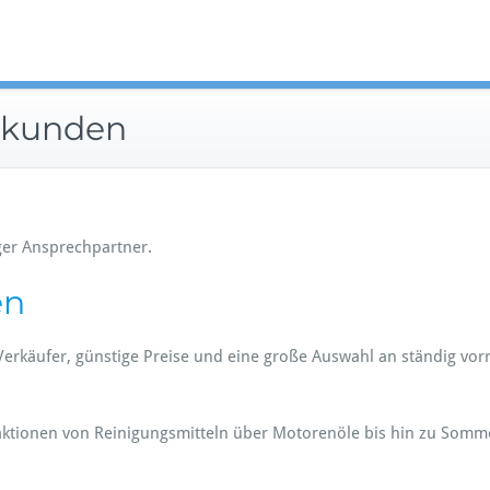
tz
atkunden
iger Ansprechpartner.
en
äufer, günstige Preise und eine große Auswahl an ständig vorräti
ktionen von Reinigungsmitteln über Motorenöle bis hin zu Somme