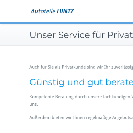
Zum
… stark in Marken.
Inhalt
Autoteile Hin
springen
Unser Service für Priv
Auch für Sie als Privatkunde sind wir Ihr zuverläss
Günstig und gut berat
Kompetente Beratung durch unsere fachkundigen Verk
uns.
Außerdem bieten wir Ihnen regelmäßige Angebotsa